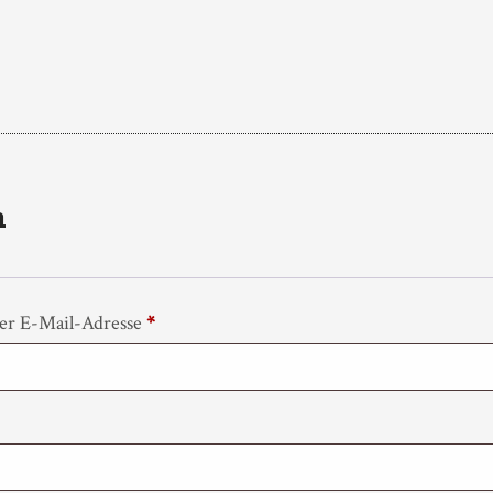
n
E
er E-Mail-Adresse
*
r
f
o
r