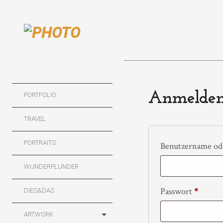
Anmelde
PORTFOLIO
TRAVEL
PORTRAITS
Benutzername od
WUNDERPLUNDER
E
Passwort
*
DIES&DAS
r
ARTWORK