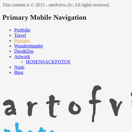
This content is © 2015 - artofview.ch | All rights reserved.
Primary Mobile Navigation
Portfolio
Travel
Portraits
Wunderplunder
Dies&Das
Artwork
HOSENSACKFOTOS
Nude
Blog