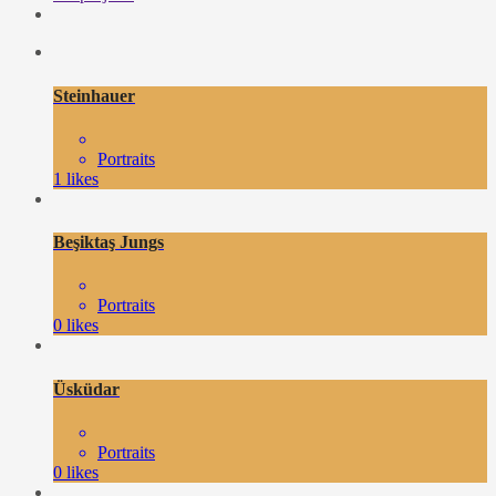
Steinhauer
Portraits
1
likes
Beşiktaş Jungs
Portraits
0
likes
Üsküdar
Portraits
0
likes